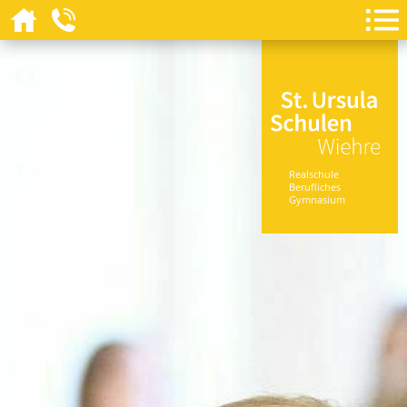
Realschule
Berufliches
Gymnasium