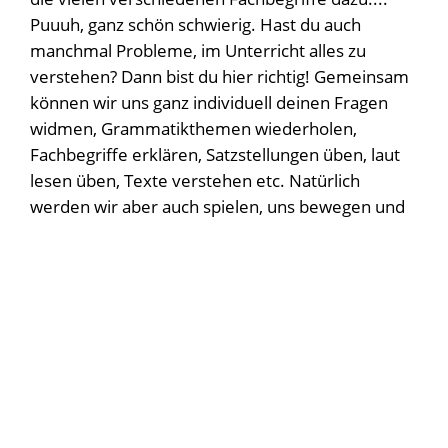
Puuuh, ganz schön schwierig. Hast du auch
manchmal Probleme, im Unterricht alles zu
verstehen? Dann bist du hier richtig! Gemeinsam
können wir uns ganz individuell deinen Fragen
widmen, Grammatikthemen wiederholen,
Fachbegriffe erklären, Satzstellungen üben, laut
lesen üben, Texte verstehen etc. Natürlich
werden wir aber auch spielen, uns bewegen und
malen.
Zielgruppe:
Alle Schülerinnen der Realschule
sind herzlich willkommen
AG Leitung:
Linda Herrera Cabrera
Wann und wo:
Freitagnachmittags, um 13.45
Uhr und nach Absprache